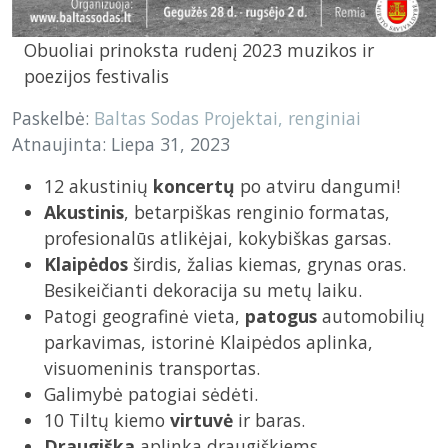
Obuoliai prinoksta rudenį 2023 muzikos ir
poezijos festivalis
Paskelbė:
Baltas Sodas
Projektai, renginiai
Atnaujinta: Liepa 31, 2023
12 akustinių
koncertų
po atviru dangumi!
Akustinis
, betarpiškas renginio formatas,
profesionalūs atlikėjai, kokybiškas garsas.
Klaipėdos
širdis, žalias kiemas, grynas oras.
Besikeičianti dekoracija su metų laiku.
Patogi geografinė vieta,
patogus
automobilių
parkavimas, istorinė Klaipėdos aplinka,
visuomeninis transportas.
Galimybė patogiai sėdėti.
10 Tiltų kiemo
virtuvė
ir baras.
Draugiška
aplinka draugiškiems