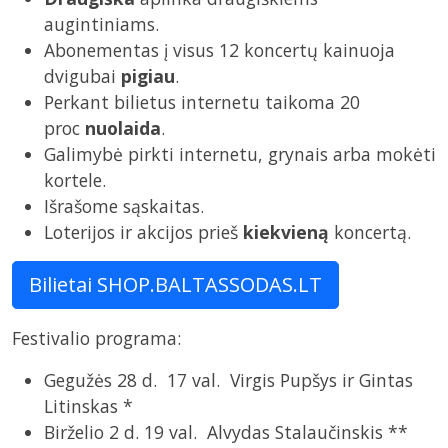
augintiniams.
Abonementas į visus 12 koncertų kainuoja
dvigubai
pigiau
.
Perkant bilietus internetu taikoma 20
proc
nuolaida
.
Galimybė pirkti internetu, grynais arba mokėti
kortele.
Išrašome sąskaitas.
Loterijos ir akcijos prieš
kiekvieną
koncertą.
Bilietai SHOP.BALTASSODAS.LT
Festivalio programa:
Gegužės 28 d. 17 val. Virgis Pupšys ir Gintas
Litinskas *
Birželio 2 d. 19 val. Alvydas Stalaučinskis **