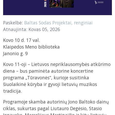
Paskelbė:
Baltas Sodas
Projektai, renginiai
Atnaujinta: Kovas 05, 2026
Kovo 10 d. 17 val.
Klaipėdos Meno biblioteka
Janonio g. 9
Kovo 11-oji – Lietuvos nepriklausomybės atkūrimo
diena – bus paminėta autorine koncertine
programa „Tūravonės“, kurioje susitinka
šiuolaikinė kūryba ir gyvoji lietuvių muzikos
tradicija.
Programoje skamba autorinių Jono Baltoko dainų
ciklas, sukurtas pagal Liutauro Degėsio, Stasio