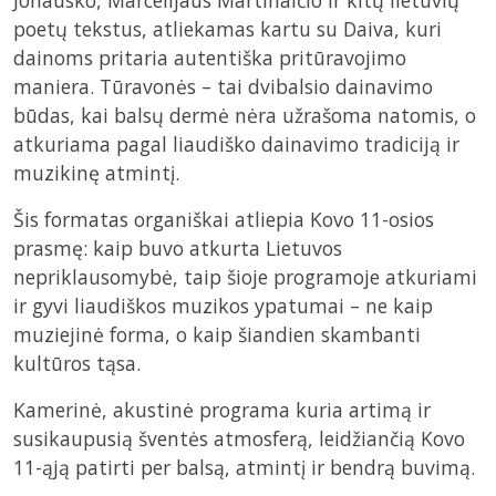
Jonausko, Marcelijaus Martinaičio ir kitų lietuvių
poetų tekstus, atliekamas kartu su Daiva, kuri
dainoms pritaria autentiška pritūravojimo
maniera. Tūravonės – tai dvibalsio dainavimo
būdas, kai balsų dermė nėra užrašoma natomis, o
atkuriama pagal liaudiško dainavimo tradiciją ir
muzikinę atmintį.
Šis formatas organiškai atliepia Kovo 11-osios
prasmę: kaip buvo atkurta Lietuvos
nepriklausomybė, taip šioje programoje atkuriami
ir gyvi liaudiškos muzikos ypatumai – ne kaip
muziejinė forma, o kaip šiandien skambanti
kultūros tąsa.
Kamerinė, akustinė programa kuria artimą ir
susikaupusią šventės atmosferą, leidžiančią Kovo
11-ąją patirti per balsą, atmintį ir bendrą buvimą.