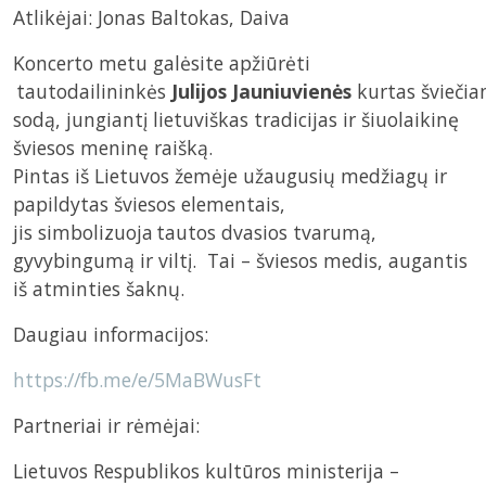
Atlikėjai: Jonas Baltokas, Daiva
Koncerto metu galėsite apžiūrėti
tautodailininkės
Julijos Jauniuvienės
kurtas šviečia
sodą, jungiantį lietuviškas tradicijas ir šiuolaikinę
šviesos meninę raišką.
Pintas iš Lietuvos žemėje užaugusių medžiagų ir
papildytas šviesos elementais,
jis simbolizuoja tautos dvasios tvarumą,
gyvybingumą ir viltį. Tai – šviesos medis, augantis
iš atminties šaknų.
Daugiau informacijos:
https://fb.me/e/5MaBWusFt
Partneriai ir rėmėjai:
Lietuvos Respublikos kultūros ministerija –