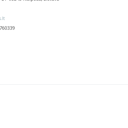
.lt
760339