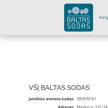
Rengi
VŠĮ BALTAS SODAS
Juridinio asmens kodas:
305970161
Adresas:
Minijos g. 132-24