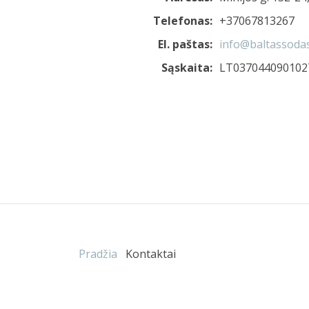
Telefonas:
+37067813267
El. paštas:
info@baltassodas
Sąskaita:
LT037044090102
Pradžia
Kontaktai