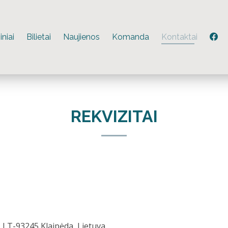
FC
niai
Bilietai
Naujienos
Komanda
Kontaktai
REKVIZITAI
, LT-93245 Klaipėda, Lietuva