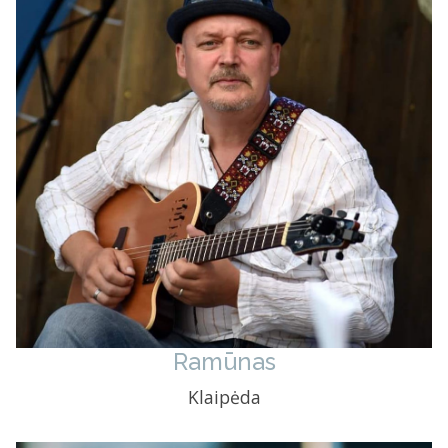
Ramūnas
Klaipėda